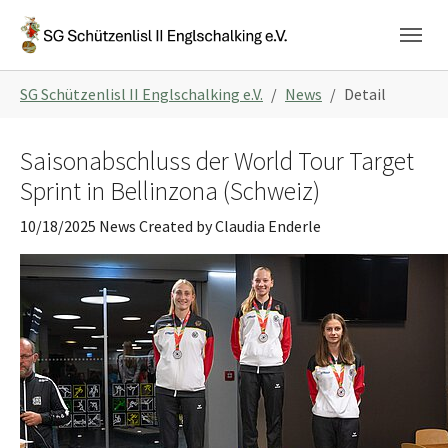
Skip to main navigation
Skip to main content
Skip to page footer
You are here:
SG Schützenlisl II Englschalking e.V.
News
Detail
Saisonabschluss der World Tour Target
Sprint in Bellinzona (Schweiz)
10/18/2025
News
Created by
Claudia Enderle