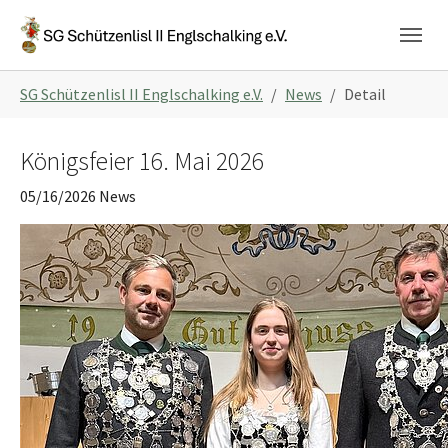
Skip to main navigation
Skip to main content
Skip to page footer
You are here:
SG Schützenlisl II Englschalking e.V.
News
Detail
Königsfeier 16. Mai 2026
05/16/2026
News