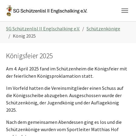
Skip to main navigation
Skip to main content
Skip to page footer
You are here:
SG Schützenlisl II Englschalking e.V.
Schützenkönige
König 2025
Königsfeier 2025
Am 4. April 2025 fand im Schützenheim die Königsfeier mit
der feierlichen Königsproklamation statt.
Im Vorfeld hatten die Vereinsmitglieder einen Schuss auf
die Königsscheibe abzugeben. Ausgeschossen wurde der
Schützenkönig, der Jugendkönig und der Auflagekönig
2025.
Nach dem gemeinsamen Abendessen ging es los und die
Schützenkönige wurden vom Sportleiter Matthias Hof